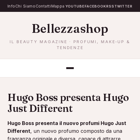
Info
Chi Siamo
Contatti
Mappa
YOUTUBE
FACEBOOK
RSS
TWITTER
Bellezzashop
IL BEAUTY MAGAZINE · PROFUMI, MAKE‐UP &
TENDENZE
PROFUMI DONNA
PROFUMI UOMO
ACCESSORI
Hugo Boss presenta Hugo
Just Different
Hugo Boss presenta il nuovo profumi Hugo Just
Different
, un nuovo profumo composto da una
fragranza originale e diversa, capace di attrarre