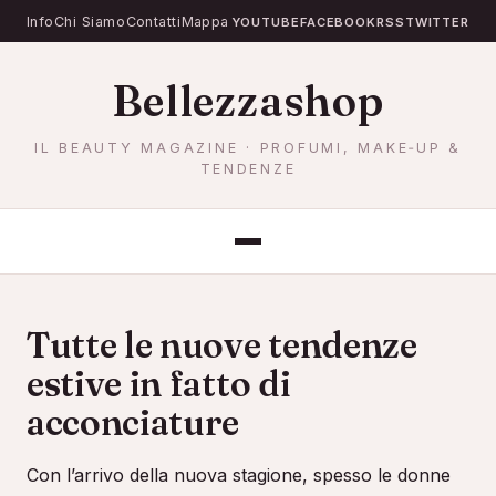
Info
Chi Siamo
Contatti
Mappa
YOUTUBE
FACEBOOK
RSS
TWITTER
Bellezzashop
IL BEAUTY MAGAZINE · PROFUMI, MAKE‐UP &
TENDENZE
PROFUMI DONNA
PROFUMI UOMO
ACCESSORI
Tutte le nuove tendenze
estive in fatto di
acconciature
Con l’arrivo della nuova stagione, spesso le donne